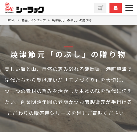
HOME
商品ラインナップ
焼津節元「のぶし」の贈り物
焼津節元「のぶし」の贈り物
美しい海と山、自然の恵み溢れる静岡県。港町焼津で
先代たちから受け継いだ「モノづくり」を大切に、一
つ一つの素材の旨みを活かした本物の味を現代に伝え
たい。創業明治年間の老舗かつお節製造元が手掛ける
こだわりの贈答用シリーズを是非ご賞味ください。