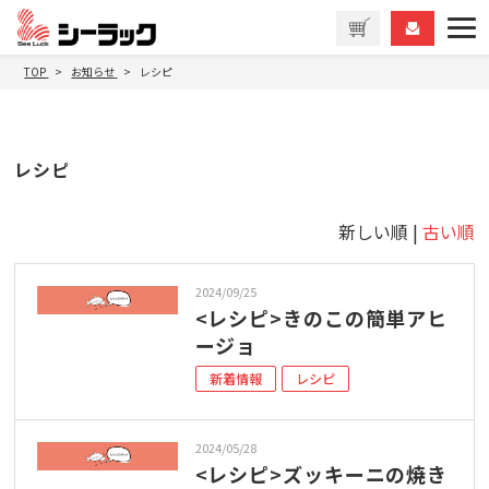
TOP
お知らせ
レシピ
レシピ
新しい順 |
古い順
2024/09/25
<レシピ>きのこの簡単アヒ
ージョ
新着情報
レシピ
2024/05/28
<レシピ>ズッキーニの焼き